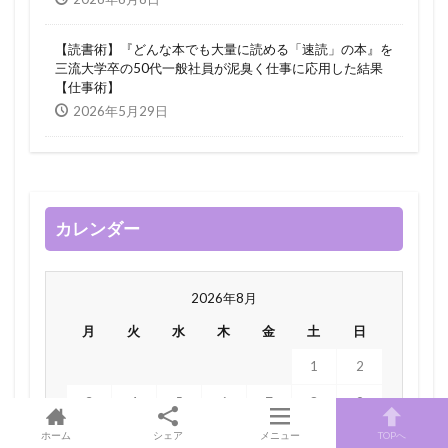
【読書術】『どんな本でも大量に読める「速読」の本』を
三流大学卒の50代一般社員が泥臭く仕事に応用した結果
【仕事術】
2026年5月29日
カレンダー
2026年8月
月
火
水
木
金
土
日
1
2
3
4
5
6
7
8
9
ホーム
シェア
メニュー
TOPへ
10
11
12
13
14
15
16