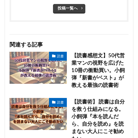
投稿一覧へ
関連する記事
【読書感想文】50代営
読書
業マンの視野を広げた
10冊の衝動買い。小飼
弾『新書がベスト』が
教える最強の読書術
【読書術】 読書は自分
読書
を救う仕組みになる。
小飼弾『本を読んだ
ら、自分を読め』を読
まない大人にこそ勧め