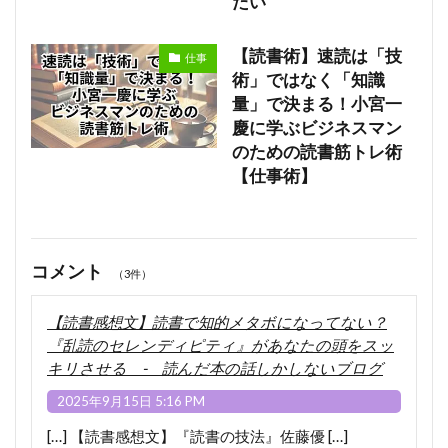
たい
【読書術】速読は「技
仕事
術」ではなく「知識
量」で決まる！小宮一
慶に学ぶビジネスマン
のための読書筋トレ術
【仕事術】
コメント
（3件）
【読書感想文】読書で知的メタボになってない？
『乱読のセレンディピティ』があなたの頭をスッ
キリさせる - 読んだ本の話しかしないブログ
2025年9月15日 5:16 PM
[…] 【読書感想文】『読書の技法』佐藤優 […]