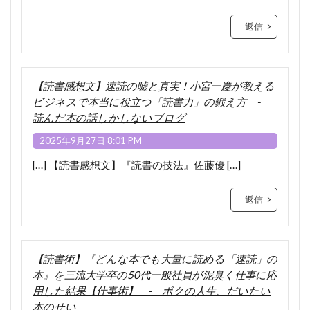
返信
【読書感想文】速読の嘘と真実！小宮一慶が教える
ビジネスで本当に役立つ「読書力」の鍛え方 -
読んだ本の話しかしないブログ
2025年9月27日 8:01 PM
[…] 【読書感想文】『読書の技法』佐藤優 […]
返信
【読書術】『どんな本でも大量に読める「速読」の
本』を三流大学卒の50代一般社員が泥臭く仕事に応
用した結果【仕事術】 - ボクの人生、だいたい
本のせい