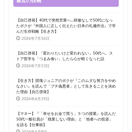
最近の投稿
【自己啓発】40代で突然営業へ…研修なしで50代になっ
たボクが『外国人に正しく伝えたい日本の礼儀作法』で学
んだ生存戦略【生き方】
2026年7月16日
【自己啓発】「変わりたいけど変われない」50代へ。ス
トア哲学を「つまみ食い」したら心が軽くなった話
2026年7月13日
【生き方】団塊ジュニアのボクが『このムダな努力をやめ
なさい』を読んで「プチ偽悪者」として生きることを決め
た理由【自己啓発】
2026年6月19日
【マネー】『「幸せをお金で買う」５つの授業』を読んだ
50代一般社員が「残業しない理由」と「他者への投資」
を語る【仕事術】
2026年6月8日