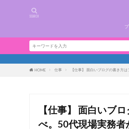
プ
仕事
【仕事】 面白いブログの書き方は
HOME
【仕事】 面白いブ
べ。50代現場実務