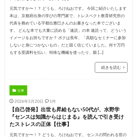
元気ですか〜！？ どうも、ろけねおです。 今回ご紹介いたします
本は、京都府出身の学びの専門家で、トレスペクト教育研究所の
代表を務めている宇都出雅巳さんのお書きなった本でございま
す。 どんな本でも大量に読める「速読」の本 速読って、どういう
イメージをお持ちですか？ ボクは長年、「高額なセミナーに参加
しないと身につかないもの」だと固く信じていました。何十万円
もする受講料を払い、特殊な機械を使ったり、眼 […]
続きを読む
仕事
2026年5月20日
1件
【自己啓発】出世も昇給もない50代が、水野学
『センスは知識からはじまる』を読んで引き受け
たストレスの正体【仕事】
元気ですか〜！？ どうも、ろけねおです。 センスの問われる世の