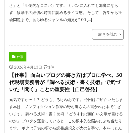
さ」と「圧倒的なコスパ」です。 カバンに入れても邪魔になら
ず、移動中の細切れ時間に読めるサイズ感。 そして、哲学から社
会問題まで、あらゆるジャンルの知見が100 […]
続きを読む
仕事
2026年4月13日
1件
【仕事】 面白いブログの書き方はプロに学べ。50
代現場実務者が『調べる技術・書く技術』で気づ
いた「聞く」ことの重要性【自己啓発】
元気ですか〜！？ どうも、ろけねおです。 今回はご紹介いたしま
す本は、ノンフィクション作家の野村進さんの書かれた本でござ
います。 調べる技術・書く技術 「どうすれば面白い文章が書ける
のか」 ブログを運営していると、この根本的な悩みにぶち当たり
ます。 ボクは子供の頃から読書感想文が大の苦手で、本をほとん