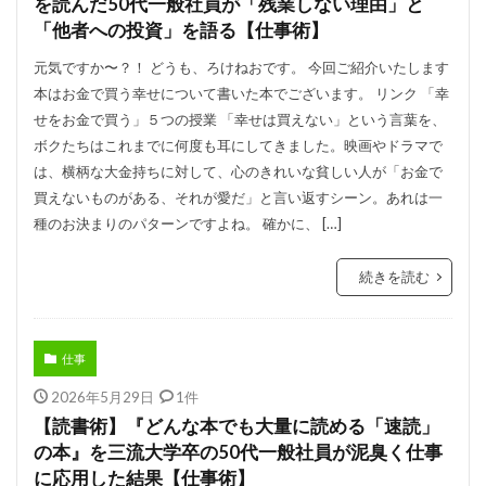
を読んだ50代一般社員が「残業しない理由」と
「他者への投資」を語る【仕事術】
元気ですか〜？！ どうも、ろけねおです。 今回ご紹介いたします
本はお金で買う幸せについて書いた本でございます。 リンク 「幸
せをお金で買う」５つの授業 「幸せは買えない」という言葉を、
ボクたちはこれまでに何度も耳にしてきました。映画やドラマで
は、横柄な大金持ちに対して、心のきれいな貧しい人が「お金で
買えないものがある、それが愛だ」と言い返すシーン。あれは一
種のお決まりのパターンですよね。 確かに、 […]
続きを読む
仕事
2026年5月29日
1件
【読書術】『どんな本でも大量に読める「速読」
の本』を三流大学卒の50代一般社員が泥臭く仕事
に応用した結果【仕事術】