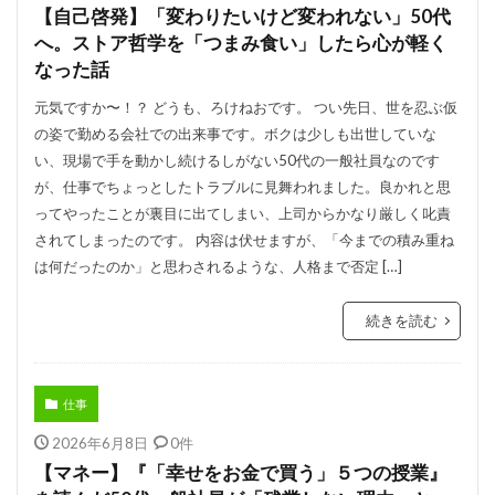
【自己啓発】「変わりたいけど変われない」50代
へ。ストア哲学を「つまみ食い」したら心が軽く
なった話
元気ですか〜！？ どうも、ろけねおです。 つい先日、世を忍ぶ仮
の姿で勤める会社での出来事です。ボクは少しも出世していな
い、現場で手を動かし続けるしがない50代の一般社員なのです
が、仕事でちょっとしたトラブルに見舞われました。良かれと思
ってやったことが裏目に出てしまい、上司からかなり厳しく叱責
されてしまったのです。 内容は伏せますが、「今までの積み重ね
は何だったのか」と思わされるような、人格まで否定 […]
続きを読む
仕事
2026年6月8日
0件
【マネー】『「幸せをお金で買う」５つの授業』