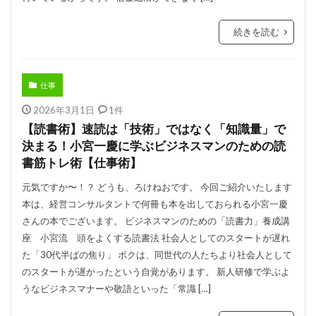
続きを読む
仕事
2026年3月1日
1件
【読書術】速読は「技術」ではなく「知識量」で
決まる！小宮一慶に学ぶビジネスマンのための読
書筋トレ術【仕事術】
元気ですか〜！？ どうも、ろけねおです。 今回ご紹介いたします
本は、経営コンサルタントで何冊も本を出しておられる小宮一慶
さんの本でございます。 ビジネスマンのための「読書力」養成講
座 小宮流 頭をよくする読書法 社会人としてのスタートが遅れ
た「30代半ばの焦り」 ボクは、同世代の人たちより社会人として
のスタートが遅かったという自覚があります。 新人研修で学ぶよ
うなビジネスマナーや敬語といった「常識 […]