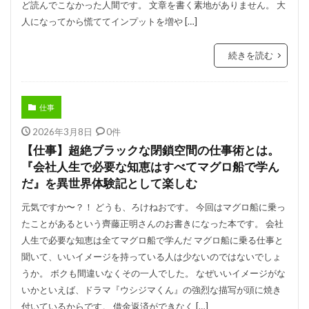
ど読んでこなかった人間です。 文章を書く素地がありません。 大
人になってから慌ててインプットを増や […]
続きを読む
仕事
2026年3月8日
0件
【仕事】超絶ブラックな閉鎖空間の仕事術とは。
『会社人生で必要な知恵はすべてマグロ船で学ん
だ』を異世界体験記として楽しむ
元気ですか〜？！ どうも、ろけねおです。 今回はマグロ船に乗っ
たことがあるという齊藤正明さんのお書きになった本です。 会社
人生で必要な知恵は全てマグロ船で学んだ マグロ船に乗る仕事と
聞いて、いいイメージを持っている人は少ないのではないでしょ
うか。 ボクも間違いなくその一人でした。 なぜいいイメージがな
いかといえば、ドラマ『ウシジマくん』の強烈な描写が頭に焼き
付いているからです。 借金返済ができなく […]