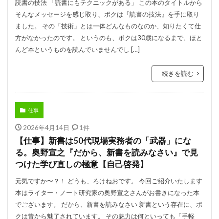
読書の技法 「読書にもテクニックがある」 この本のタイトルから
そんなメッセージを感じ取り、ボクは『読書の技法』を手に取り
ました。 その「技術」とは一体どんなものなのか、知りたくて仕
方がなかったのです。 というのも、ボクは30歳になるまで、ほと
んど本というものを読んでいませんでし […]
続きを読む
仕事
2026年4月14日
1件
【仕事】新書は50代現場実務者の「武器」にな
る。奥野宣之『だから、新書を読みなさい』で見
つけた学び直しの極意【自己啓発】
元気ですか〜？！ どうも、ろけねおです。 今回ご紹介いたします
本はライター・ノート研究家の奥野宣之さんがお書きになった本
でございます。 だから、新書を読みなさい 新書という存在に、ボ
クは昔から魅了されています。 その魅力は何といっても「手軽