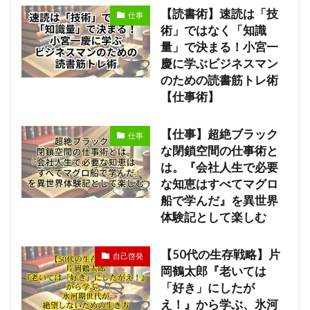
【読書術】速読は「技
仕事
術」ではなく「知識
量」で決まる！小宮一
慶に学ぶビジネスマン
のための読書筋トレ術
【仕事術】
【仕事】超絶ブラック
仕事
な閉鎖空間の仕事術と
は。『会社人生で必要
な知恵はすべてマグロ
船で学んだ』を異世界
体験記として楽しむ
【50代の生存戦略】片
自己啓発
岡鶴太郎『老いては
「好き」にしたが
え！』から学ぶ、氷河