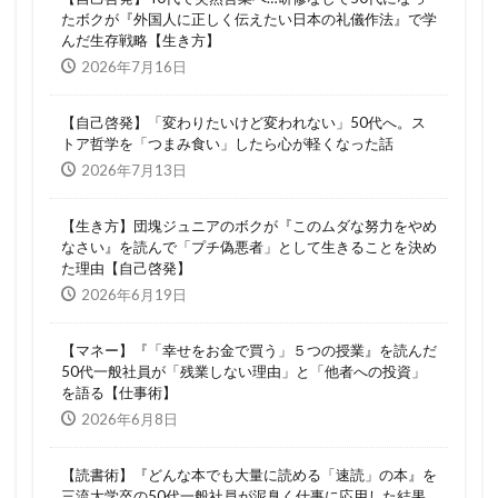
たボクが『外国人に正しく伝えたい日本の礼儀作法』で学
んだ生存戦略【生き方】
2026年7月16日
【自己啓発】「変わりたいけど変われない」50代へ。ス
トア哲学を「つまみ食い」したら心が軽くなった話
2026年7月13日
【生き方】団塊ジュニアのボクが『このムダな努力をやめ
なさい』を読んで「プチ偽悪者」として生きることを決め
た理由【自己啓発】
2026年6月19日
【マネー】『「幸せをお金で買う」５つの授業』を読んだ
50代一般社員が「残業しない理由」と「他者への投資」
を語る【仕事術】
2026年6月8日
【読書術】『どんな本でも大量に読める「速読」の本』を
三流大学卒の50代一般社員が泥臭く仕事に応用した結果