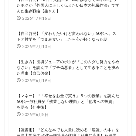
たボクが『外国人に正しく伝えたい日本の礼儀作法』で学
んだ生存戦略【生き方】
2026年7月16日
【自己啓発】「変わりたいけど変われない」50代へ。ス
トア哲学を「つまみ食い」したら心が軽くなった話
2026年7月13日
【生き方】団塊ジュニアのボクが『このムダな努力をやめ
なさい』を読んで「プチ偽悪者」として生きることを決め
た理由【自己啓発】
2026年6月19日
【マネー】『「幸せをお金で買う」５つの授業』を読んだ
50代一般社員が「残業しない理由」と「他者への投資」
を語る【仕事術】
2026年6月8日
【読書術】『どんな本でも大量に読める「速読」の本』を
三流大学卒の50代一般社員が泥臭く仕事に応用した結果