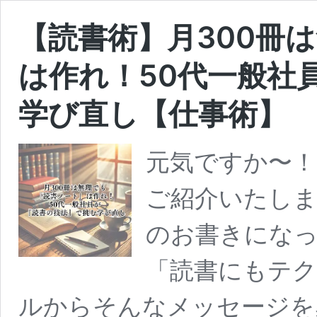
【読書術】月300冊
は作れ！50代一般社
学び直し【仕事術】
元気ですか〜！
ご紹介いたしま
のお書きになっ
「読書にもテク
ルからそんなメッセージを