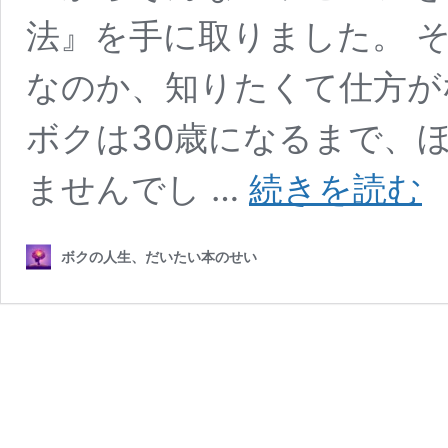
法』を手に取りました。 
なのか、知りたくて仕方が
ボクは30歳になるまで、
【
ませんでし …
続きを読む
書
術
月
ボクの人生、だいたい本のせい
300
冊
は
無
理
で
も
「
書
ノ